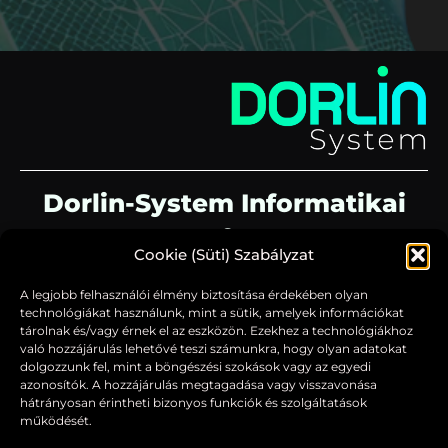
Dorlin-System Informatikai
Kft.
Cookie (Süti) Szabályzat
Székhely: H-6000 Kecskemét, Klapka utca 9.
A legjobb felhasználói élmény biztosítása érdekében olyan
technológiákat használunk, mint a sütik, amelyek információkat
Telefon: +36 70 638 3088
tárolnak és/vagy érnek el az eszközön. Ezekhez a technológiákhoz
való hozzájárulás lehetővé teszi számunkra, hogy olyan adatokat
Support: +36 70 674 8750
dolgozzunk fel, mint a böngészési szokások vagy az egyedi
azonosítók. A hozzájárulás megtagadása vagy visszavonása
e-mail: sandor.badak@dorlin-system.hu
hátrányosan érintheti bizonyos funkciók és szolgáltatások
működését.