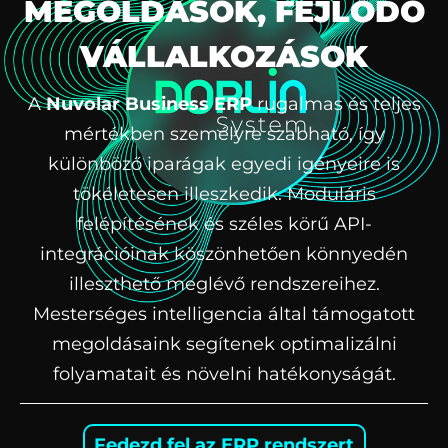
MEGOLDÁSOK, FEJLŐDŐ
VÁLLALKOZÁSOK
A
Nuvolar Business ERP
rugalmas és teljes
mértékben személyre szabható, így
különböző iparágak egyedi igényeire is
tökéletesen illeszkedik. Moduláris
felépítésének és széles körű API-
integrációinak köszönhetően könnyedén
illeszthető meglévő rendszereihez.
Mesterséges intelligencia által támogatott
megoldásaink segítenek optimalizálni
folyamatait és növelni hatékonyságát.
Fedezd fel az ERP rendszert