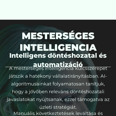
MESTERSÉGES
INTELLIGENCIA
Intelligens döntéshozatal és
automatizáció
A mesterséges intelligencia kulcsszerepet
játszik a hatékony vállalatirányításban. AI-
algoritmusainkat folyamatosan tanítjuk,
hogy a jövőben releváns döntéshozatali
javaslatokat nyújtsanak, ezzel támogatva az
üzleti stratégiát.
Manuális következtetések leváltása és